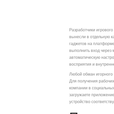
Разработчики игрового
вынесли в отдельную к
гаджетов на платформе
выполнить вход через 
автоматическую настро
восприятия и внутренне
Любой обман игорного 
Для получения рабочих
компании в социальных 
загружаете приложение 
устройство соответств