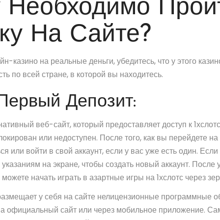
 Необходимо Прой
ку На Сайте?
йн-казино на реальные деньги, убедитесь, что у этого кази
ть по всей стране, в которой вы находитесь.
Первый Депозит:
ативный веб-сайт, который предоставляет доступ к 1хслотс
окирован или недоступен. После того, как вы перейдете на
ся или войти в свой аккаунт, если у вас уже есть один. Есл
 указаниям на экране, чтобы создать новый аккаунт. После
ы можете начать играть в азартные игры на 1хслотс через зер
размещает у себя на сайте нелицензионные программные о
на официальный сайт или через мобильное приложение. Сам