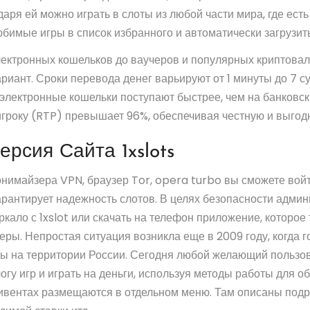
аря ей можно играть в слоты из любой части мира, где есть
бимые игры в список избранного и автоматически загрузить
электронных кошельков до ваучеров и популярных криптова
иант. Сроки перевода денег варьируют от 1 минуты до 7 су
электронные кошельки поступают быстрее, чем на банковс
игроку (RTP) превышает 96%, обеспечивая честную и выгодн
рсия Сайта 1xslots
нимайзера VPN, браузер Tor, opera turbo вы сможете войт
гарантирует надежность слотов. В целях безопасности адми
ркало с 1xslot или скачать на телефон приложение, которое
ры. Непростая ситуация возникла еще в 2009 году, когда 
ры на территории России. Сегодня любой желающий пользо
логу игр и играть на деньги, используя методы работы для о
ивентах размещаются в отдельном меню. Там описаны под