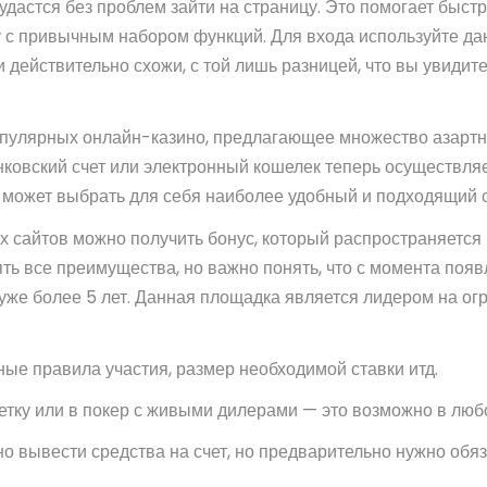
 удастся без проблем зайти на страницу. Это помогает быс
ту с привычным набором функций. Для входа используйте д
 действительно схожи, с той лишь разницей, что вы увидит
 популярных онлайн-казино, предлагающее множество азартн
ковский счет или электронный кошелек теперь осуществля
 может выбрать для себя наиболее удобный и подходящий 
 сайтов можно получить бонус, который распространяется 
ть все преимущества, но важно понять, что с момента появ
 уже более 5 лет. Данная площадка является лидером на о
ые правила участия, размер необходимой ставки итд.
летку или в покер с живыми дилерами — это возможно в люб
но вывести средства на счет, но предварительно нужно обя