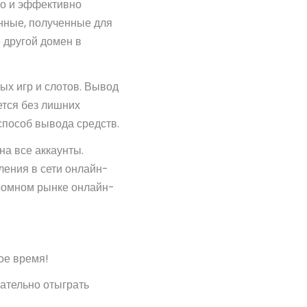
тро и эффективно
анные, полученные для
е другой домен в
ых игр и слотов. Вывод
ется без лишних
способ вывода средств.
на все аккаунты.
ления в сети онлайн-
громном рынке онлайн-
ое время!
зательно отыграть