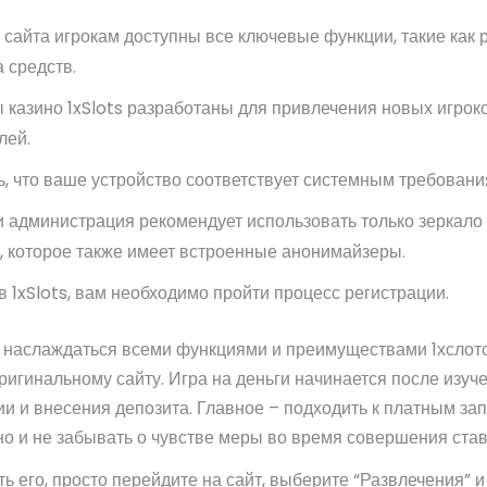
 сайта игрокам доступны все ключевые функции, такие как 
 средств.
казино 1xSlots разработаны для привлечения новых игрок
лей.
сь, что ваше устройство соответствует системным требован
 администрация рекомендует использовать только зеркало с
 которое также имеет встроенные анонимайзеры.
в 1xSlots, вам необходимо пройти процесс регистрации.
 наслаждаться всеми функциями и преимуществами 1хслотс
ригинальному сайту. Игра на деньги начинается после изуч
и и внесения депозита. Главное – подходить к платным зап
о и не забывать о чувстве меры во время совершения став
ть его, просто перейдите на сайт, выберите “Развлечения” 