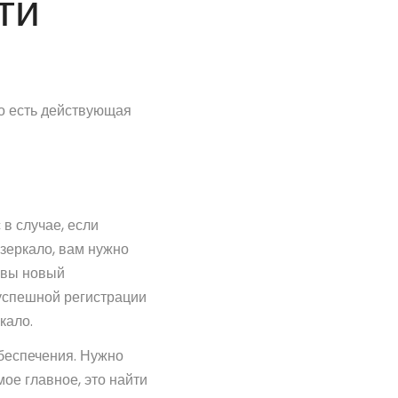
ти
но есть действующая
 в случае, если
 зеркало, вам нужно
и вы новый
 успешной регистрации
кало.
беспечения. Нужно
ое главное, это найти