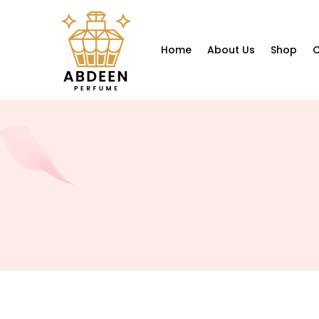
Home
About Us
Shop
C