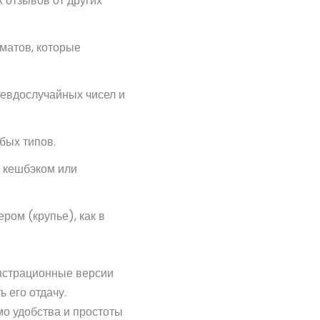
 отзывов от других
оматов, которые
евдослучайных чисел и
бых типов.
 кешбэком или
ром (крупье), как в
онстрационные версии
 его отдачу.
о удобства и простоты