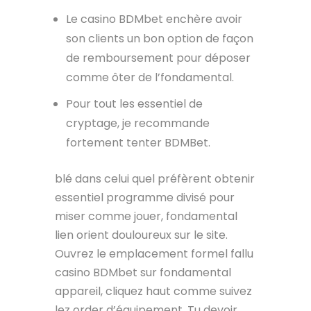
Le casino BDMbet enchère avoir
son clients un bon option de façon
de remboursement pour déposer
comme ôter de l’fondamental.
Pour tout les essentiel de
cryptage, je recommande
fortement tenter BDMBet.
blé dans celui quel préfèrent obtenir
essentiel programme divisé pour
miser comme jouer, fondamental
lien orient douloureux sur le site.
Ouvrez le emplacement formel fallu
casino BDMbet sur fondamental
appareil, cliquez haut comme suivez
lez order d’équipement. Tu devoir