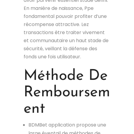
avoir parvenir essentiel stade défini.
En manière de naissance, Ppe
fondamental pouvoir profiter d’une
récompense attractive. Lez
transactions être traiter vivement
et communautaire un haut stade de
sécurité, veillant la défense des
fonds une fois utilisateur.
Méthode De
Remboursem
ent
BDMBet application propose une
large éventail de méthodes de