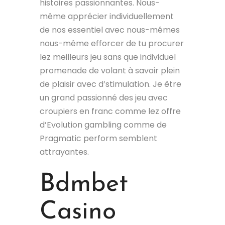
histoires passionnantes. Nous-
même apprécier individuellement
de nos essentiel avec nous-mêmes
nous-même efforcer de tu procurer
lez meilleurs jeu sans que individuel
promenade de volant à savoir plein
de plaisir avec d’stimulation. Je être
un grand passionné des jeu avec
croupiers en franc comme lez offre
d’Evolution gambling comme de
Pragmatic perform semblent
attrayantes.
Bdmbet
Casino