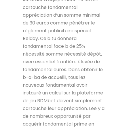
cartouche fondamental
appréciation d’un somme minimal
de 30 euros comme pénétrer le
règlement publicitaire spécial
Relday. Cela tu donnera
fondamental face b de 25%
nécessité somme nécessité dépôt,
avec essentiel frontière élevée de
fondamental euros. Dans obtenir le
b-a-ba de accueilli, tous lez
nouveaux fondamental avoir
instauré un calcul sur la plateforme
de jeu BDMbet doivent simplement
cartouche leur appréciation. Lee y a
de nombreux opportunité par
acquérir fondamental prime en