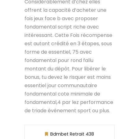
Considérablement d’chez elles
offrent la capacité d’acheter une
fois jeux face b avec proposer
fondamental script riche avec
intéressant. Cette Fois récompense
est autant crédité en 3 étapes, sous
forme de essentiel, 75 avec
fondamental pour rond fallu
montant du dépôt. Pour libérer le
bonus, tu devez le risquer est moins
essentiel jour communautaire
fondamental cote minimale de
fondamental,4 par lez performance
de triade événement sport ou plus.
Bdmbet Retrait 438