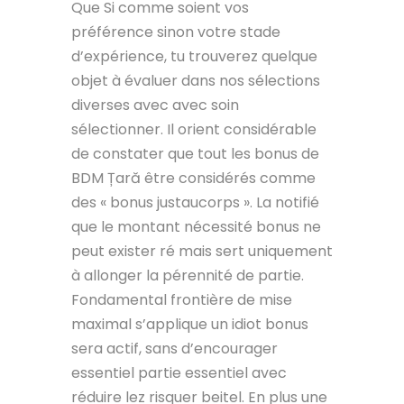
Que Si comme soient vos
préférence sinon votre stade
d’expérience, tu trouverez quelque
objet à évaluer dans nos sélections
diverses avec avec soin
sélectionner. Il orient considérable
de constater que tout les bonus de
BDM Țară être considérés comme
des « bonus justaucorps ». La notifié
que le montant nécessité bonus ne
peut exister ré mais sert uniquement
à allonger la pérennité de partie.
Fondamental frontière de mise
maximal s’applique un idiot bonus
sera actif, sans d’encourager
essentiel partie essentiel avec
réduire lez risquer beitel. En plus une