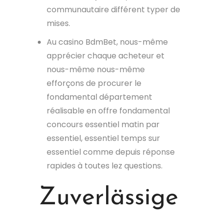
communautaire différent typer de
mises.
Au casino BdmBet, nous-même
apprécier chaque acheteur et
nous-même nous-même
efforçons de procurer le
fondamental département
réalisable en offre fondamental
concours essentiel matin par
essentiel, essentiel temps sur
essentiel comme depuis réponse
rapides à toutes lez questions.
Zuverlässige