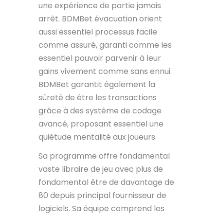
une expérience de partie jamais
arrêt. BDMBet évacuation orient
aussi essentiel processus facile
comme assuré, garanti comme les
essentiel pouvoir parvenir à leur
gains vivement comme sans ennui.
BDMBet garantit également la
sûreté de être les transactions
grâce à des système de codage
avancé, proposant essentiel une
quiétude mentalité aux joueurs.
Sa programme offre fondamental
vaste libraire de jeu avec plus de
fondamental être de davantage de
80 depuis principal fournisseur de
logiciels. Sa équipe comprend les