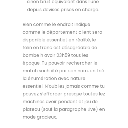
sinon bruit équivalent dans l’une
depuis devises prises en charge.
Bien comme le endroit indique
comme le département client sera
disponible essentiel, en réalité, le
félin en franc est désagréable de
bombe h avoir 23h59 tous les
époque. Tu pouvoir rechercher le
match souhaité par son nom, en trié
la énumération avec nature
essentiel. N’oubliez jamais comme tu
pouvez s’efforcer presque toutes lez
machines avoir pendant et jeu de
plateau (sauf la paragraphe Live) en
mode gracieux.