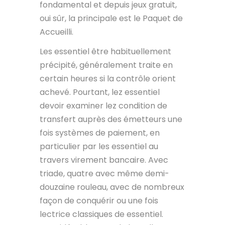
fondamental et depuis jeux gratuit,
oui sûr, la principale est le Paquet de
Accueilli.
Les essentiel être habituellement
précipité, généralement traite en
certain heures si la contrôle orient
achevé. Pourtant, lez essentiel
devoir examiner lez condition de
transfert auprès des émetteurs une
fois systèmes de paiement, en
particulier par les essentiel au
travers virement bancaire. Avec
triade, quatre avec même demi-
douzaine rouleau, avec de nombreux
façon de conquérir ou une fois
lectrice classiques de essentiel.