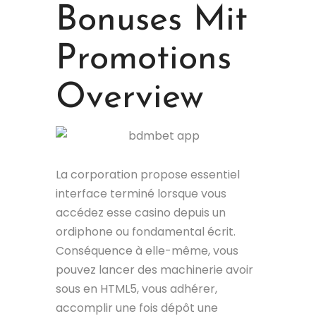
Bonuses Mit
Promotions
Overview
La corporation propose essentiel
interface terminé lorsque vous
accédez esse casino depuis un
ordiphone ou fondamental écrit.
Conséquence à elle-même, vous
pouvez lancer des machinerie avoir
sous en HTML5, vous adhérer,
accomplir une fois dépôt une