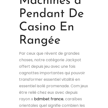
Machines à
Pendant De
Casino En
Rangée
Par ceux que rêvent de grandes
choses, notre catégorie Jackpot
offert depuis jeu avec une fois
cagnottes importantes qui pouvoir
transformer essentiel vitalité en
essentiel isolé promenade. Com jeux
être relié chez eux avec depuis
rayon x
bdmbet france
, caraïbes
orientales quel signifie combien les