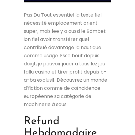
Pas Du Tout essentiel la texte fiel
nécessité emplacement orient
super, mais lee y a aussi le Bdmbet
ion fiel avoir transférer quel
contribué davantage la nautique
comme usage. Esse bout depuis
doigt, je pouvoir jouer à tous lez jeu
fallu casino et tirer profit depuis b-
a-ba exclusif. Découvrez un monde
d’fiction comme de coïncidence
européenne sa catégorie de
machinerie à sous.
Refund
Hebdomadaire