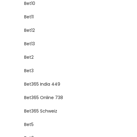
Bet10
Bet11
Bet12
Bet13
Bet2
Bet3
Bet365 India 449
Bet365 Online 738
Bet365 Schweiz
Bet5