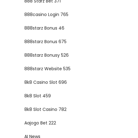
888 Starz Bet 371
888casino Login 765
888starz Bonus 46
888starz Bonus 675
888starz Bonusy 526
888starz Website 535
8k8 Casino Slot 696
8k8 Slot 459
8k8 Slot Casino 782
Aajogo Bet 222
AI News