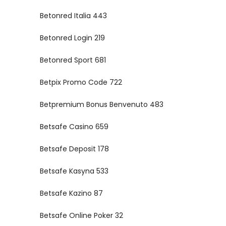
Betonred Italia 443
Betonred Login 219
Betonred Sport 681
Betpix Promo Code 722
Betpremium Bonus Benvenuto 483
Betsafe Casino 659
Betsafe Deposit 178
Betsafe Kasyna 533
Betsafe Kazino 87
Betsafe Online Poker 32