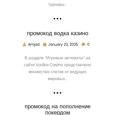
турниры...
промокод водка казино
Amjad
January 23, 2025
0
В разделе “Игровые автоматы” на
сайте Vodka Casino представлено
множество слотов от ведущих
мировых...
промокод на пополнение
покердом