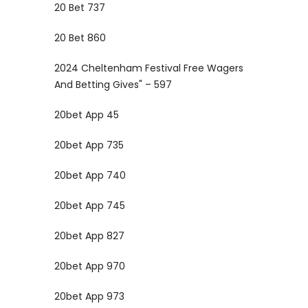
20 Bet 737
20 Bet 860
2024 Cheltenham Festival Free Wagers
And Betting Gives" – 597
20bet App 45
20bet App 735
20bet App 740
20bet App 745
20bet App 827
20bet App 970
20bet App 973