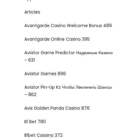
Articles
Avantgarde Casino Welcome Bonus 489
Avantgarde Online Casino 395
Aviator Game Predictor Надежные Казино
– 621
Aviator Games 896
Aviator Pin-Up Kz Чтобы Увеличить Шансы
– 862
Avis Golden Panda Casino 876
B1 Bet 780
B1bet Cassino 372