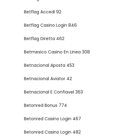
Betflag Accedi 92
Betflag Casino Login 846
Betflag Diretta 462
Betmexico Casino En Linea 308
Betnacional Aposta 453
Betnacional Aviator 42
Betnacional E Confiavel 363
Betonred Bonus 774
Betonred Casino Login 467
Betonred Casino Login 482