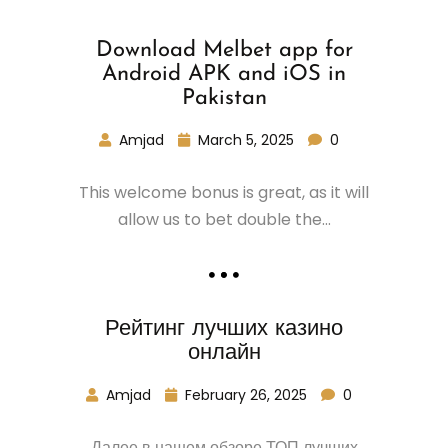
Download Melbet app for
Android APK and iOS in
Pakistan
Amjad
March 5, 2025
0
This welcome bonus is great, as it will
allow us to bet double the...
Рейтинг лучших казино
онлайн
Amjad
February 26, 2025
0
Далее в нашем обзоре ТОП лучших