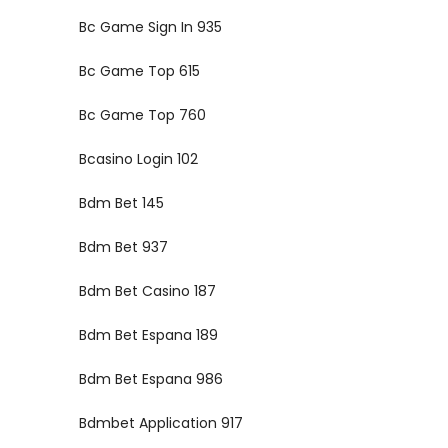
Bc Game Sign In 935
Bc Game Top 615
Bc Game Top 760
Bcasino Login 102
Bdm Bet 145
Bdm Bet 937
Bdm Bet Casino 187
Bdm Bet Espana 189
Bdm Bet Espana 986
Bdmbet Application 917