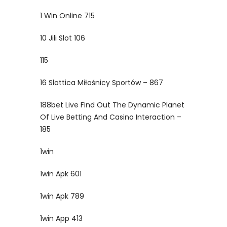
1 Win Online 715
10 Jili Slot 106
115
16 Slottica Miłośnicy Sportów – 867
188bet Live Find Out The Dynamic Planet
Of Live Betting And Casino Interaction –
185
1win
1win Apk 601
1win Apk 789
1win App 413