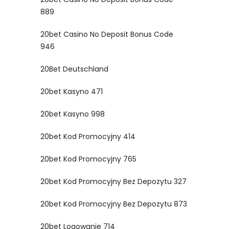
889
20bet Casino No Deposit Bonus Code
946
20Bet Deutschland
20bet Kasyno 471
20bet Kasyno 998
20bet Kod Promocyjny 414
20bet Kod Promocyjny 765
20bet Kod Promocyjny Bez Depozytu 327
20bet Kod Promocyjny Bez Depozytu 873
20bet Logowanie 714