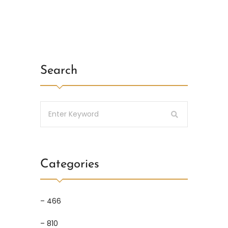
Search
Categories
– 466
– 810