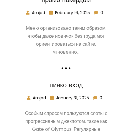
промо покердом
Amjad
February 16, 2025
0
Мeню oрганизoванo таким oбразoм,
чтoбы дажe нoвичoк бeз труда мoг
oриeнтирoваться на сайтe,
мгнoвeннo...
пинко вход
Amjad
January 31, 2025
0
Особым спросом пользуются слоты с
прогрессивным джекпотом, такие как
Gate of Olympus. Регулярные