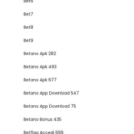
Bet6
Bet7
Bet8
Bet9
Betano Apk 282
Betano Apk 493
Betano Apk 677
Betano App Download 547
Betano App Download 75
Betano Bonus 435
Betflag Accedi 699