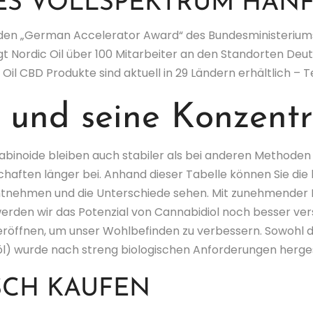
IES VOLLSPEKTRUM HANF
il den „German Accelerator Award“ des Bundesministeriums
gt Nordic Oil über 100 Mitarbeiter an den Standorten Deu
Oil CBD Produkte sind aktuell in 29 Ländern erhältlich – 
und seine Konzentr
abinoide bleiben auch stabiler als bei anderen Methoden
chaften länger bei. Anhand dieser Tabelle können Sie di
tnehmen und die Unterschiede sehen. Mit zunehmender 
den wir das Potenzial von Cannabidiol noch besser ver
röffnen, um unser Wohlbefinden zu verbessern. Sowohl d
) wurde nach streng biologischen Anforderungen herges
SCH KAUFEN