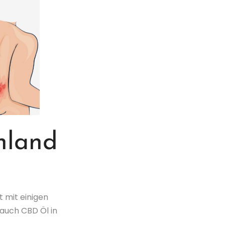
hland
t mit einigen
 auch CBD Öl in