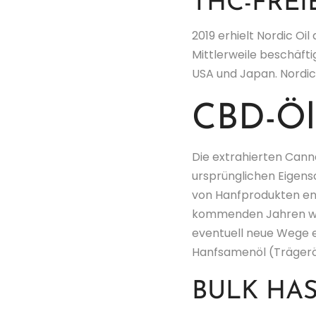
THC-FRE
2019 erhielt Nordic O
Mittlerweile beschäfti
USA und Japan. Nordic 
CBD-Öl 
Die extrahierten Cann
ursprünglichen Eigens
von Hanfprodukten en
kommenden Jahren wer
eventuell neue Wege e
Hanfsamenöl (Trägeröl
BULK HA