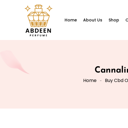
Home
About Us
Shop
C
Cannali
Home
Buy Cbd O