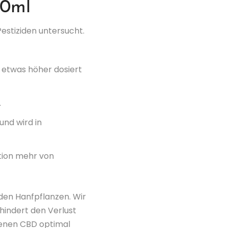
30ml
estiziden untersucht.
 etwas höher dosiert
.
nd wird in
tion mehr von
den Hanfpflanzen. Wir
hindert den Verlust
ltenen CBD optimal