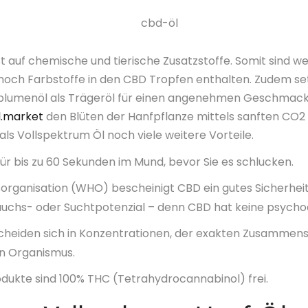
t auf chemische und tierische Zusatzstoffe. Somit sind w
noch Farbstoffe in den CBD Tropfen enthalten. Zudem set
lumenöl als Trägeröl für einen angenehmen Geschmack
l.market
den Blüten der Hanfpflanze mittels sanften CO2 
ls Vollspektrum Öl noch viele weitere Vorteile.
für bis zu 60 Sekunden im Mund, bevor Sie es schlucken.
organisation (WHO) bescheinigt CBD ein gutes Sicherheits
auchs- oder Suchtpotenzial – denn CBD hat keine psycho
cheiden sich in Konzentrationen, der exakten Zusammen
n Organismus.
odukte sind 100% THC (Tetrahydrocannabinol) frei.