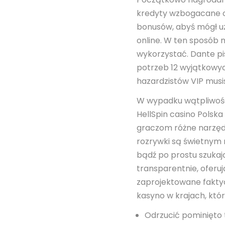
kredyty wzbogacane o
bonusów, abyś mógł uz
online. W ten sposób 
wykorzystać. Dante pi
potrzeb 12 wyjątkowy
hazardzistów VIP musis
W wypadku wątpliwości
HellSpin casino Polsk
graczom różne narzędz
rozrywki są świetnym r
bądź po prostu szukają
transparentnie, oferuj
zaprojektowane faktycz
kasyno w krajach, któr
Odrzucić pominięto