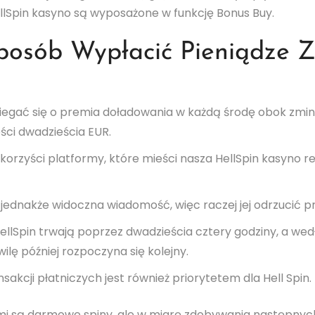
lSpin kasyno są wyposażone w funkcję Bonus Buy.
osób Wypłacić Pieniądze Z
egać się o premia doładowania w każdą środę obok zmi
ci dwadzieścia EUR.
 korzyści platformy, które mieści nasza HellSpin kasyno 
 jednakże widoczna wiadomość, więc raczej jej odrzucić 
HellSpin trwają poprzez dwadzieścia cztery godziny, a we
lę później rozpoczyna się kolejny.
akcji płatniczych jest również priorytetem dla Hell Spin.
i są darmowe spiny, ale w miarę zdobywania następny