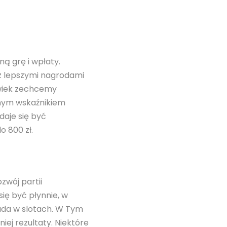
ną grę i wpłaty.
z lepszymi nagrodami
lwiek zechcemy
anym wskaźnikiem
aje się być
 800 zł.
zwój partii
ię być płynnie, w
iada w slotach. W Tym
ej rezultaty. Niektóre