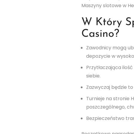
Maszyny slotowe w Hel
W Który Sp
Casino?
Zawodnicy mogą ubi
depozycie w wysokoś
Przytłaczająca ilość
siebie.
Zazwyczaj będzie to
Turnieje na stronie 
poszczególnego, chwi
Bezpieczeństwo trans
Początkowo nagrodam