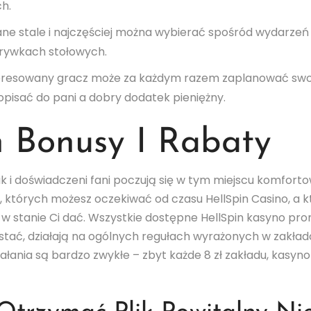
h.
ane stale i najczęściej można wybierać spośród wydarze
zrywkach stołowych.
eresowany gracz może za każdym razem zaplanować swoj
pisać do pani a dobry dodatek pieniężny.
n Bonusy I Rabaty
k i doświadczeni fani poczują się w tym miejscu komfortow
ę, których możesz oczekiwać od czasu HellSpin Casino, a 
 stanie Ci dać. Wszystkie dostępne HellSpin kasyno pro
tać, działają na ogólnych regułach wyrażonych w zakład
ałania są bardzo zwykłe – zbyt każde 8 zł zakładu, kasyno