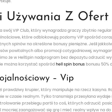
skuje.
i Używania Z Ofert
a swój VIP Club, który wynagradza graczy zbytnio regular
alnościowe, które odblokowują poziomy VIP spośród cora
ych spinów na określone bonusy pieniężne. Jeśli jakko
nusów powitalnych albo promocji cotygodniowej, wymag
imo że w HellSpin nadprogram bez depozytu odrzucić wyd
ie można korzystać spośród
hell spin bonus
bonusu 50% do
jalnościowy – Vip
 prawdziwy krupier, który manipuluje na rzecz kasyna. Ro
e w czasie realnym. Tylko transmisja przesyłana wydaje s
ntrolowanie przebiegu partii to coś, których odrzucić pos
mocniej zaangażować się grę i mieć realny wpływ na do ni