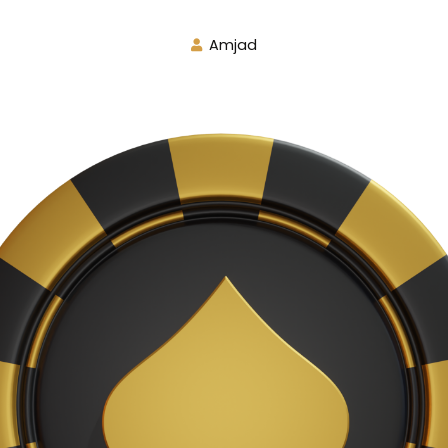
Amjad