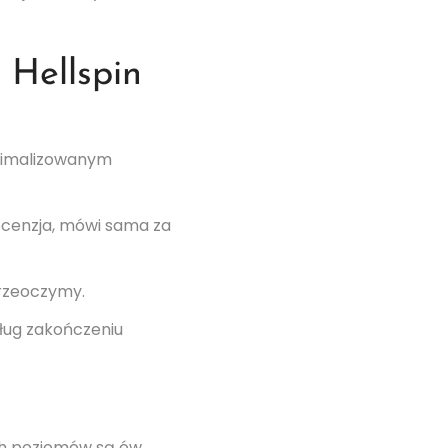
 Hellspin
nimalizowanym
recenzja, mówi sama za
przeoczymy.
dług zakończeniu
ch poziomów są ów