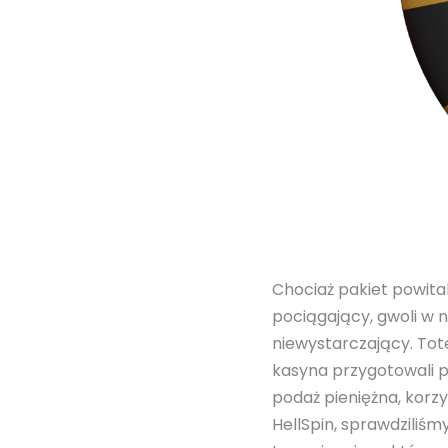
Chociaż pakiet powita
pociągający, gwoli w 
niewystarczający. Tot
kasyna przygotowali 
podaż pieniężna, korz
HellSpin, sprawdziliś