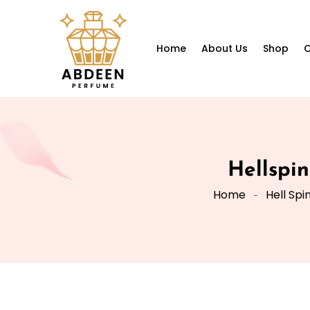
Home
About Us
Shop
C
Hellspi
Home
Hell Sp