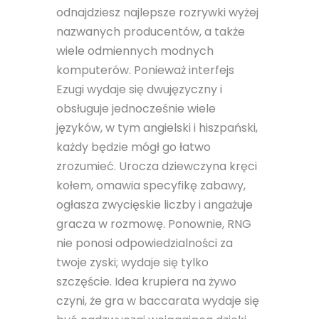
odnajdziesz najlepsze rozrywki wyżej
nazwanych producentów, a także
wiele odmiennych modnych
komputerów. Ponieważ interfejs
Ezugi wydaje się dwujęzyczny i
obsługuje jednocześnie wiele
języków, w tym angielski i hiszpański,
każdy będzie mógł go łatwo
zrozumieć. Urocza dziewczyna kręci
kołem, omawia specyfikę zabawy,
ogłasza zwycięskie liczby i angażuje
gracza w rozmowę. Ponownie, RNG
nie ponosi odpowiedzialności za
twoje zyski; wydaje się tylko
szczęście. Idea krupiera na żywo
czyni, że gra w baccarata wydaje się