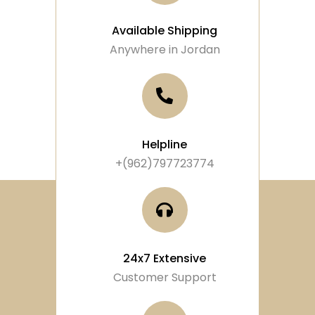
Available Shipping
Anywhere in Jordan
Helpline
+(962)797723774
24x7 Extensive
Customer Support