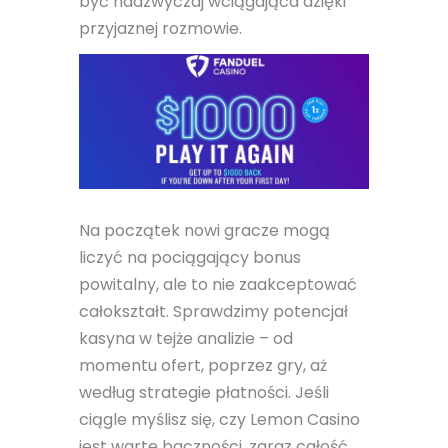
być nadzwyczaj wciągająca dzięki
przyjaznej rozmowie.
Na początek nowi gracze mogą
liczyć na pociągający bonus
powitalny, ale to nie zaakceptować
całokształt. Sprawdzimy potencjał
kasyna w tejże analizie – od
momentu ofert, poprzez gry, aż
według strategie płatności. Jeśli
ciągle myślisz się, czy Lemon Casino
jest warte baczności, zaraz całość