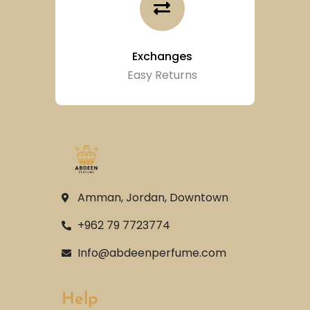
Exchanges
Easy Returns
Amman, Jordan, Downtown
+962 79 7723774
Info@abdeenperfume.com
Help