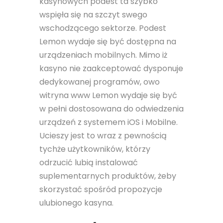
kasynowych podest ta szybko
wspięła się na szczyt swego
wschodzącego sektorze. Podest
Lemon wydaje się być dostępna na
urządzeniach mobilnych. Mimo iż
kasyno nie zaakceptować dysponuje
dedykowanej programów, owo
witryna www Lemon wydaje się być
w pełni dostosowana do odwiedzenia
urządzeń z systemem iOS i Mobilne.
Ucieszy jest to wraz z pewnością
tychże użytkowników, którzy
odrzucić lubią instalować
suplementarnych produktów, żeby
skorzystać spośród propozycje
ulubionego kasyna.