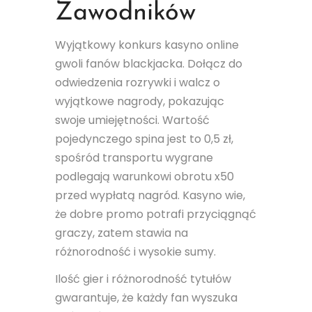
Zawodników
Wyjątkowy konkurs kasyno online
gwoli fanów blackjacka. Dołącz do
odwiedzenia rozrywki i walcz o
wyjątkowe nagrody, pokazując
swoje umiejętności. Wartość
pojedynczego spina jest to 0,5 zł,
spośród transportu wygrane
podlegają warunkowi obrotu x50
przed wypłatą nagród. Kasyno wie,
że dobre promo potrafi przyciągnąć
graczy, zatem stawia na
różnorodność i wysokie sumy.
Ilość gier i różnorodność tytułów
gwarantuje, że każdy fan wyszuka