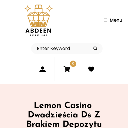
Menu
0
Lemon Casino ️
Dwadzieścia Ds Z
Brakiem Depozytu