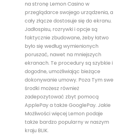
na stronę Lemon Casino w
przeglądarce swojego urządzenia, a
cały złącze dostosuje się do ekranu.
Jadłospisu, rozrywki i opcje są
faktycznie zbudowane, żeby łatwo
było się według wymienionych
poruszać, nawet na mniejszych
ekranach. Te procedury są szybkie i
dogodne, umożliwiając bieżące
dokonywanie umowy. Poza Tym swe
środki możesz również
zadepozytować zbyt pomocą
ApplePay a także GooglePay. Jakie
Możliwości więcej Lemon podaje
także bardzo popularny w naszym
kraju BLIK.