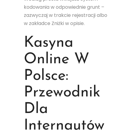
kodowania w odpowiednie grunt –
zazwyczaj w trakcie rejestracji albo
w zakładce Zniżki w opisie.
Kasyna
Online W
Polsce:
Przewodnik
Dla
Internautów