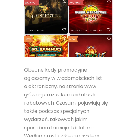
Obecne kody promocyjne
ogłaszamy w wiadomościach list
elektroniczny, na stronie www
głównej oraz w komunikatach
rabatowych. Czasami pojawiają się
także podczas specjalnych
wydarzeń, takowych jakim
sposobem turnieje lub loterie.
Według prostu wklejasz system