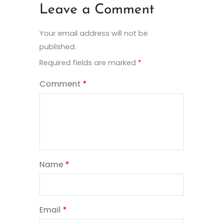
Leave a Comment
Your email address will not be
published.
Required fields are marked
*
Comment
*
Name
*
Email
*