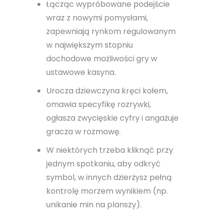
Łącząc wypróbowane podejście
wraz z nowymi pomysłami,
zapewniają rynkom regulowanym
w największym stopniu
dochodowe możliwości gry w
ustawowe kasyna.
Urocza dziewczyna kręci kołem,
omawia specyfikę rozrywki,
ogłasza zwycięskie cyfry i angażuje
gracza w rozmowę.
W niektórych trzeba kliknąć przy
jednym spotkaniu, aby odkryć
symbol, w innych dzierżysz pełną
kontrolę morzem wynikiem (np.
unikanie min na planszy).