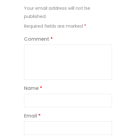
Your email address will not be
published.
Required fields are marked
*
Comment
*
Name
*
Email
*