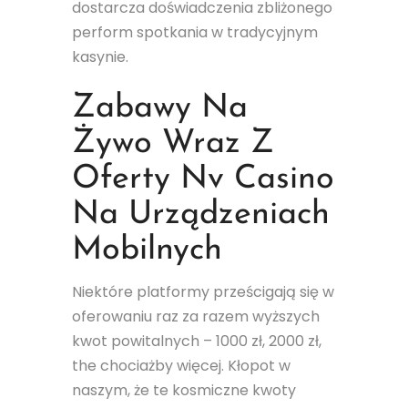
dostarcza doświadczenia zbliżonego
perform spotkania w tradycyjnym
kasynie.
Zabawy Na
Żywo Wraz Z
Oferty Nv Casino
Na Urządzeniach
Mobilnych
Niektóre platformy prześcigają się w
oferowaniu raz za razem wyższych
kwot powitalnych – 1000 zł, 2000 zł,
the chociażby więcej. Kłopot w
naszym, że te kosmiczne kwoty