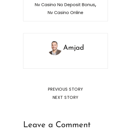
Nv Casino No Deposit Bonus
Nv Casino Online
Amjad
PREVIOUS STORY
NEXT STORY
Leave a Comment