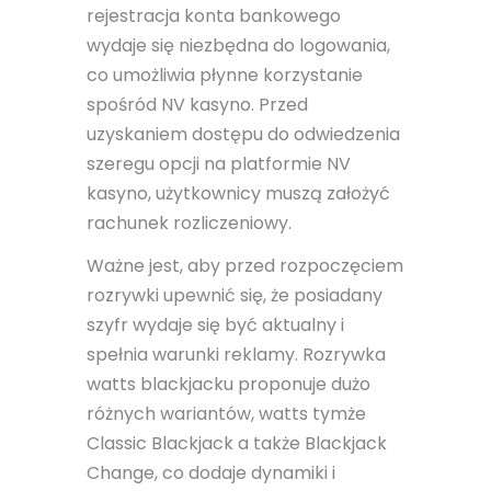
rejestracja konta bankowego
wydaje się niezbędna do logowania,
co umożliwia płynne korzystanie
spośród NV kasyno. Przed
uzyskaniem dostępu do odwiedzenia
szeregu opcji na platformie NV
kasyno, użytkownicy muszą założyć
rachunek rozliczeniowy.
Ważne jest, aby przed rozpoczęciem
rozrywki upewnić się, że posiadany
szyfr wydaje się być aktualny i
spełnia warunki reklamy. Rozrywka
watts blackjacku proponuje dużo
różnych wariantów, watts tymże
Classic Blackjack a także Blackjack
Change, co dodaje dynamiki i