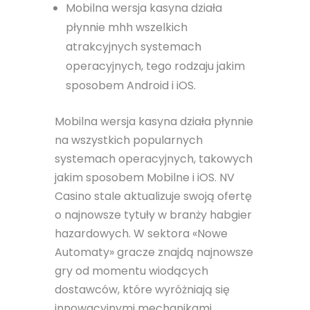
Mobilna wersja kasyna działa
płynnie mhh wszelkich
atrakcyjnych systemach
operacyjnych, tego rodzaju jakim
sposobem Android i iOS.
Mobilna wersja kasyna działa płynnie
na wszystkich popularnych
systemach operacyjnych, takowych
jakim sposobem Mobilne i iOS. NV
Casino stale aktualizuje swoją ofertę
o najnowsze tytuły w branży habgier
hazardowych. W sektora «Nowe
Automaty» gracze znajdą najnowsze
gry od momentu wiodących
dostawców, które wyróżniają się
innowacyjnymi mechanikami,