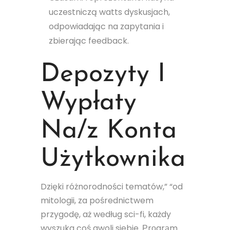
uczestniczą watts dyskusjach,
odpowiadając na zapytania i
zbierając feedback.
Depozyty I
Wypłaty
Na/z Konta
Użytkownika
Dzięki różnorodności tematów,” “od
mitologii, za pośrednictwem
przygodę, aż według sci-fi, każdy
wyszuka coś gwoli siebie. Рrоgrаm