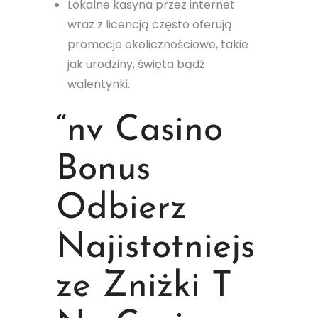
Lokalne kasyna przez internet
wraz z licencją często oferują
promocje okolicznościowe, takie
jak urodziny, święta bądź
walentynki.
“nv Casino
Bonus
Odbierz
Najistotniejs
ze Zniżki T