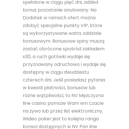
spełnione w ciągu pięć dni, added
bonus pozostanie anulowany. Na
Dodatek w ramach ofert można
zdobyć specjalne punkty VIP, które
są wykorzystywane watts oddziale
bonusowym. Bonusowe spiny muszą
zostać obrócone spośród zakładem
x30, a ruch gotówki wydaje się
przyznawany odruchowo i wydaje się
dostępny w ciągu dwudziestu
czterech dni. Jeśli posiadasz pytania
w kwestii płatności, bonusów lub
różne wątpliwości, to NV Mężczyzna
line casino pomoże Wam em czacie
na żywo lub przez list elektroniczny.
Wideo poker jest to kolejna ranga
konsol dostępnych w NV Pan line