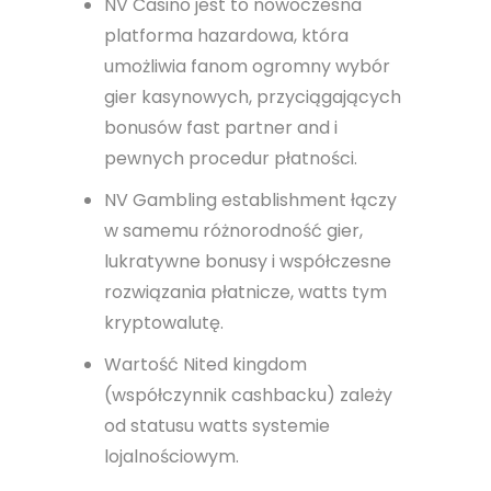
NV Casino jest to nowoczesna
platforma hazardowa, która
umożliwia fanom ogromny wybór
gier kasynowych, przyciągających
bonusów fast partner and i
pewnych procedur płatności.
NV Gambling establishment łączy
w samemu różnorodność gier,
lukratywne bonusy i współczesne
rozwiązania płatnicze, watts tym
kryptowalutę.
Wartość Nited kingdom
(współczynnik cashbacku) zależy
od statusu watts systemie
lojalnościowym.