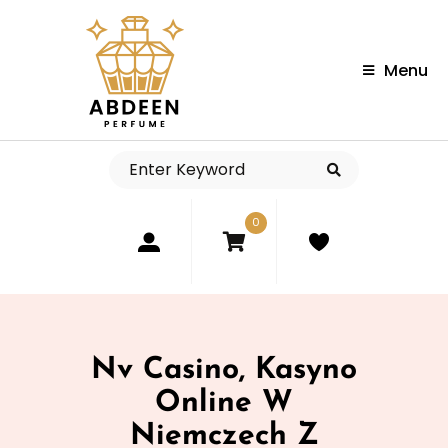
Menu
0
Nv Casino, Kasyno
Online W
Niemczech Z