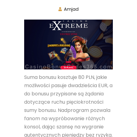
Amjad
Suma bonusu kosztuje 80 PLN, jakie
możliwości pasuje dwadzieścia EUR, a
do bonusu przypisane są żądania
dotyczące ruchu pięciokrotności
sumy bonusu. Nadprogram pozwala
fanom na wypróbowanie różnych
konsol, dając szansę na wygranie
autentycznych pieniędzy bez ryzyka.