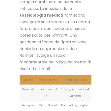
terapia combinata ne aumenta
l'efficacia. Le intuizioni della
tossicologia medica
forniscono
linee guida sulla sicurezza. La ricerca
futura potrebbe sbloccare nuove
potenzialità per
ramipril
. Una
gestione efficace dell'ipertensione
richiede un approccio olistico.
Ramipril svolge un ruolo
fondamentale nel raggiungimento di
risultati ottimali.
Agente
Meccanismo
Effetti collaterali
Ramipril
Inibizione del
Tosse, vertigini, iperk
l'ACE
aliemia
Aerospan
Controllo del
Raucedine, mughett