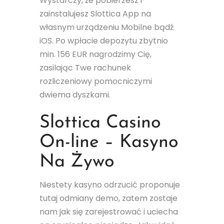
Wystarczy, że pobierzesz i
zainstalujesz Slottica App na
własnym urządzeniu Mobilne bądź
iOS. Po wpłacie depozytu zbytnio
min. 156 EUR nagrodzimy Cię,
zasilając Twe rachunek
rozliczeniowy pomocniczymi
dwiema dyszkami.
Slottica Casino
On-line – Kasyno
Na Żywo
Niestety kasyno odrzucić proponuje
tutaj odmiany demo, zatem zostaje
nam jak się zarejestrować i uciecha