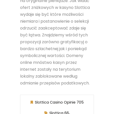
na oryginalne pieniądze. Jak widać
ofert zniżkowych w kasyno Slottica
wydaje się być które możliwości
niemiara i postanowienie o selekcji
odrzucić zaakceptować zdaje się
być łątwa. Znajdziemy wśród tych
propozycji zarówno gratyfikacyj o
bardzo szlachetnej jak i poniekąd
symbolicznej wartości. Domeny
online mnóstwo kasyn przez
internet zostały na terytorium
lokalny zablokowane według
odmianie przepisów podatkowych.
Slottica Casino Opinie 705
Slottica 66