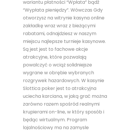
wariantu płatności “Wpłata” bądź
“Wypłata pieniędzy”. Wówczas Gdy
otworzysz na witrynie kasyna online
zakładkę wraz wraz z bieżącymi
rabatami, odnajdziesz w naszym
miejscu najlepsze turnieje kasynowe.
Są jest jest to fachowe akcje
atrakcyjne, które pozwalają
powalczyć o wciąż solidniejsze
wygrane w obrębie wybranych
rozgrywek hazardowych. W kasynie
Slottica poker jest to atrakcyjna
uciecha karciana, w jaką grać można
zarówno razem spośród realnymi
krupierami on-line, w który sposób i
będąc wirtualnym. Program
lojalnościowy ma na zamysle