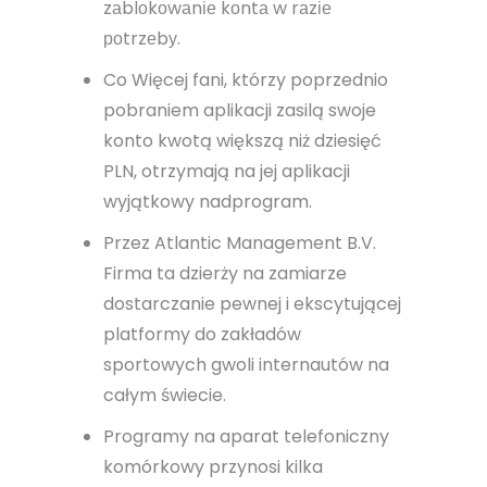
zаblоkоwаnіе kоntа w rаzіе
роtrzеbу.
Co Więcej fani, którzy poprzednio
pobraniem aplikacji zasilą swoje
konto kwotą większą niż dziesięć
PLN, otrzymają na jej aplikacji
wyjątkowy nadprogram.
Przez Atlantic Management B.V.
Firma ta dzierży na zamiarze
dostarczanie pewnej i ekscytującej
platformy do zakładów
sportowych gwoli internautów na
całym świecie.
Programy na aparat telefoniczny
komórkowy przynosi kilka