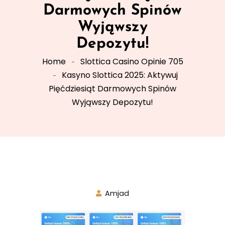
Darmowych Spinów
Wyjąwszy
Depozytu!
Home
Slottica Casino Opinie 705
Kasyno Slottica 2025: Aktywuj
Pięćdziesiąt Darmowych Spinów
Wyjąwszy Depozytu!
Amjad