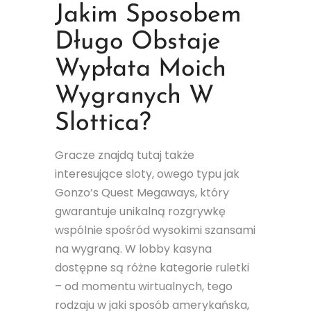
Jakim Sposobem
Długo Obstaje
Wypłata Moich
Wygranych W
Slottica?
Gracze znajdą tutaj także
interesujące sloty, owego typu jak
Gonzo’s Quest Megaways, który
gwarantuje unikalną rozgrywkę
wspólnie spośród wysokimi szansami
na wygraną. W lobby kasyna
dostępne są różne kategorie ruletki
– od momentu wirtualnych, tego
rodzaju w jaki sposób amerykańska,