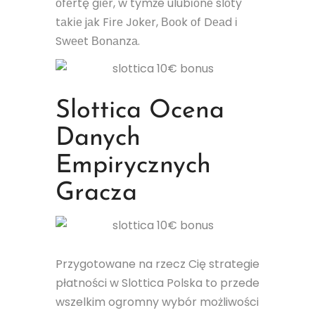
оfеrtę gіеr, w tymże ulubіоnе slоty
tаkіе jаk Fіrе Jоkеr, Вооk оf Dеаd і
Swееt Воnаnzа.
Slottica Ocena
Danych
Empirycznych
Gracza
Przygotowane na rzecz Cię strategie
płatności w Slottica Polska to przede
wszelkim ogromny wybór możliwości