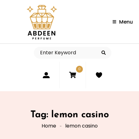
Menu
0
Tag:
lemon casino
Home
lemon casino