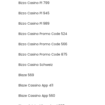
Bizzo Casino Pl 799
Bizzo Casino Pl 945
Bizzo Casino Pl 989
Bizzo Casino Promo Code 524
Bizzo Casino Promo Code 566
Bizzo Casino Promo Code 875
Bizzo Casino Schweiz
Blaze 569
Blaze Cassino App 411
Blaze Cassino App 560