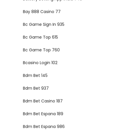
Bay 888 Casino 77
Bc Game Sign In 935
Bc Game Top 615
Bc Game Top 760
Bcasino Login 102
Bdm Bet 145
Bdm Bet 937
Bdm Bet Casino 187
Bdm Bet Espana 189
Bdm Bet Espana 986