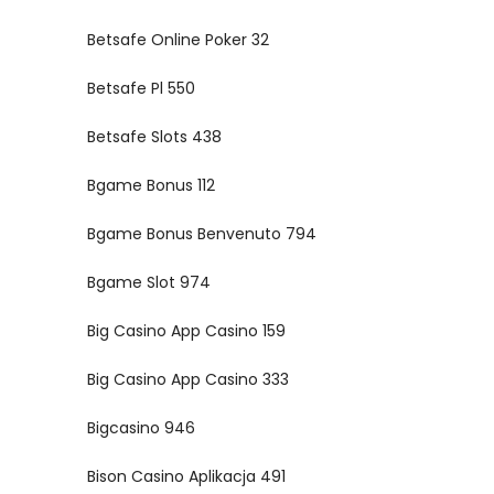
Betsafe Online Poker 32
Betsafe Pl 550
Betsafe Slots 438
Bgame Bonus 112
Bgame Bonus Benvenuto 794
Bgame Slot 974
Big Casino App Casino 159
Big Casino App Casino 333
Bigcasino 946
Bison Casino Aplikacja 491