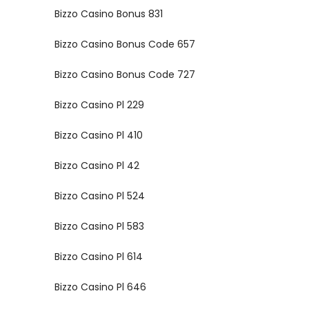
Bizzo Casino Bonus 831
Bizzo Casino Bonus Code 657
Bizzo Casino Bonus Code 727
Bizzo Casino Pl 229
Bizzo Casino Pl 410
Bizzo Casino Pl 42
Bizzo Casino Pl 524
Bizzo Casino Pl 583
Bizzo Casino Pl 614
Bizzo Casino Pl 646