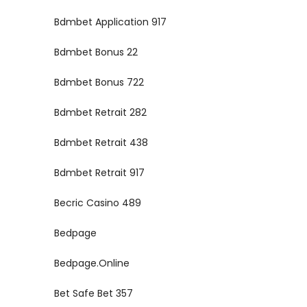
Bdmbet Application 917
Bdmbet Bonus 22
Bdmbet Bonus 722
Bdmbet Retrait 282
Bdmbet Retrait 438
Bdmbet Retrait 917
Becric Casino 489
Bedpage
Bedpage.online
Bet Safe Bet 357