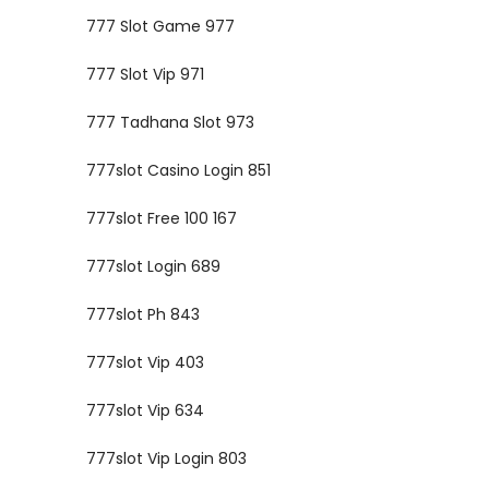
777 Slot Game 977
777 Slot Vip 971
777 Tadhana Slot 973
777slot Casino Login 851
777slot Free 100 167
777slot Login 689
777slot Ph 843
777slot Vip 403
777slot Vip 634
777slot Vip Login 803