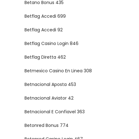
Betano Bonus 435
Betflag Accedi 699
Betflag Accedi 92
Betflag Casino Login 846
Betflag Diretta 462
Betmexico Casino En Linea 308
Betnacional Aposta 453
Betnacional Aviator 42
Betnacional E Confiavel 363
Betonred Bonus 774