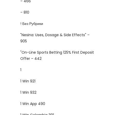
– 466
– 810
! Без Рубрики
"nesina: Uses, Dosage & Side Effects" –
905
"On-Line Sports Betting 125% First Deposit
Offer – 442
1
1 Win 921
1 Win 932
1 Win App 490